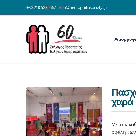
+30 210 5232667 - info@hemophiliasociety.gr
Αιμορροφι
Πασχα
χαρά 
Με την κα
οφέλη των