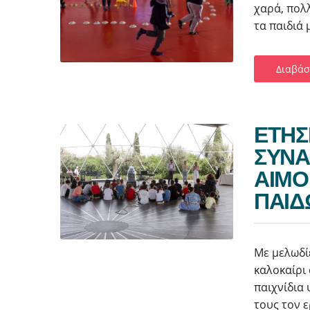
χαρά, πολ
τα παιδιά 
Διαβάσ
ETHΣ
ΣΥΝΑ
ΑΙΜΟ
ΠΑΙΔ
Με μελωδίε
καλοκαίρι
παιχνίδια 
τους τον ε