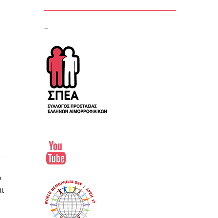
–
ο
ι