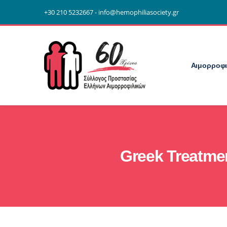
+30 210 5232667 - info@hemophiliasociety.gr
Αιμορροφι
Greek Treatme