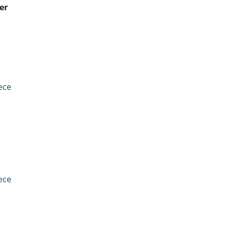
er
ece
ece