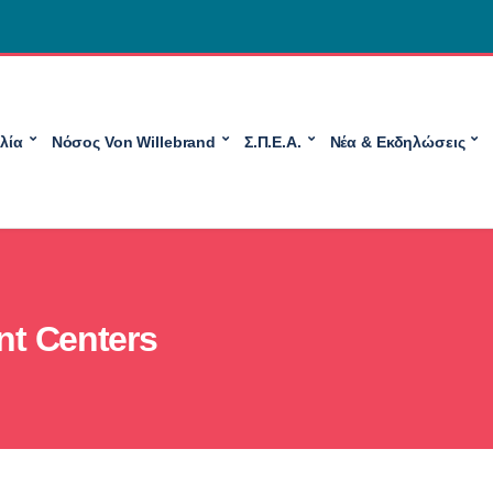
λία
Νόσος Von Willebrand
Σ.Π.Ε.Α.
Νέα & Εκδηλώσεις
nt Centers