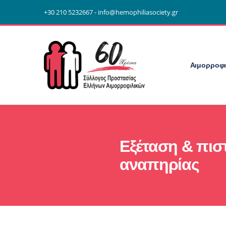
+30 210 5232667 - info@hemophiliasociety.gr
Αιμορροφι
Εξέταση & πι
αναπηρίας