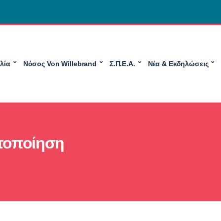
λία
Νόσος Von Willebrand
Σ.Π.Ε.Α.
Νέα & Εκδηλώσεις
στοποίηση