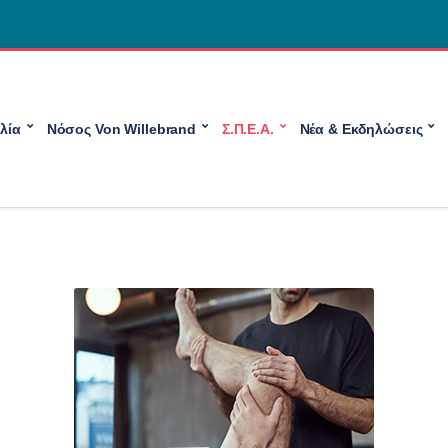
λία
Νόσος Von Willebrand
Σ.Π.Ε.Α.
Νέα & Εκδηλώσεις