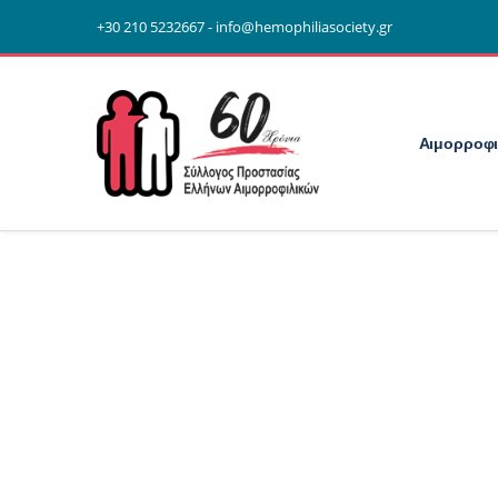
+30 210 5232667 - info@hemophiliasociety.gr
Αιμορροφι