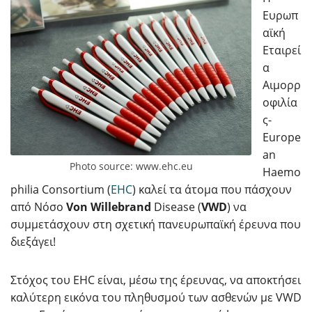
Ευρωπ
αϊκή
Εταιρεί
α
Αιμορρ
οφιλία
ς-
Europe
an
Photo source: www.ehc.eu
Haemo
philia Consortium (
EHC
) καλεί τα άτομα που πάσχουν
από Νόσο
Von Willebrand
Disease (
VW
D
) να
συμμετάσχουν στη σχετική πανευρωπαϊκή έρευνα που
διεξάγει!
Στόχος του EHC είναι, μέσω της έρευνας, να αποκτήσει
καλύτερη εικόνα του πληθυσμού των ασθενών με VWD