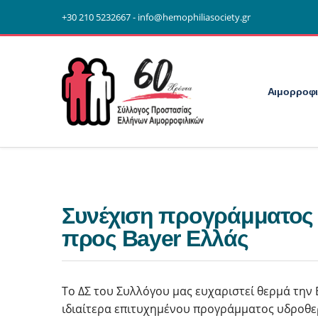
+30 210 5232667 - info@hemophiliasociety.gr
Αιμορροφι
Συνέχιση προγράμματος 
προς Bayer Ελλάς
Το ΔΣ του Συλλόγου μας ευχαριστεί θερμά την 
ιδιαίτερα επιτυχημένου προγράμματος υδροθε