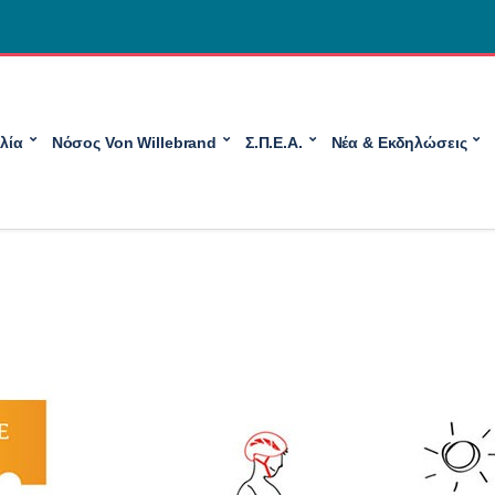
λία
Νόσος Von Willebrand
Σ.Π.Ε.Α.
Νέα & Εκδηλώσεις