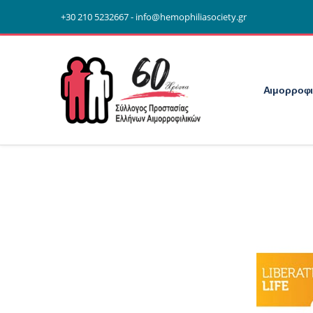
+30 210 5232667 - info@hemophiliasociety.gr
Αιμορροφι