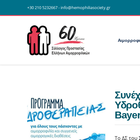
+30 210 5232667 - info@hemophiliasociety.gr
Αιμορροφι
Συνέ
Υδροθ
Bayer
Το ΔΣ του