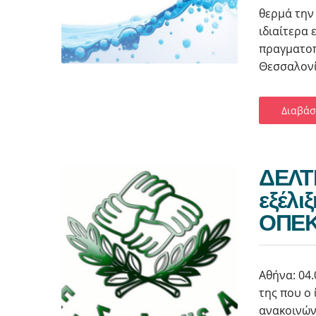
θερμά την
ιδιαίτερα
πραγματοπ
Θεσσαλονίκ
Διαβάσ
ΔΕΛΤΙ
εξέλι
ΟΠΕ
Αθήνα: 04.
της που ο
ανακοινών