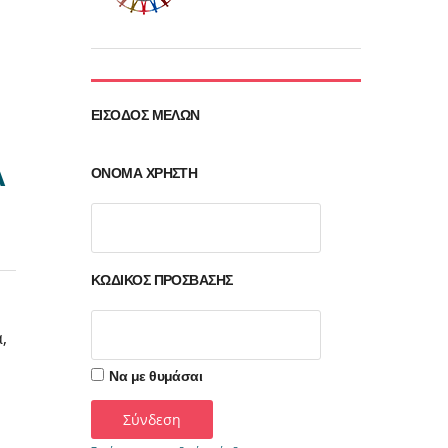
ΕΊΣΟΔΟΣ ΜΕΛΏΝ
Α
ΌΝΟΜΑ ΧΡΉΣΤΗ
ΚΩΔΙΚΌΣ ΠΡΌΣΒΑΣΗΣ
,
Να με θυμάσαι