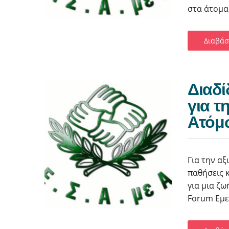
στα άτομα 
Διαβάσ
Διαδί
για τ
Ατόμ
Για την α
παθήσεις κ
για μια ζω
Forum Εμεί