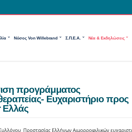
λία
Νόσος Von Willebrand
Σ.Π.Ε.Α.
Νέα & Εκδηλώσεις
χιση προγράμματος
εραπείας- Ευχαριστήριο προς
 Ελλάς
 Συλλόγου Προστασίας Ελλήνων Αιμορροφιλικών ευχαριστ