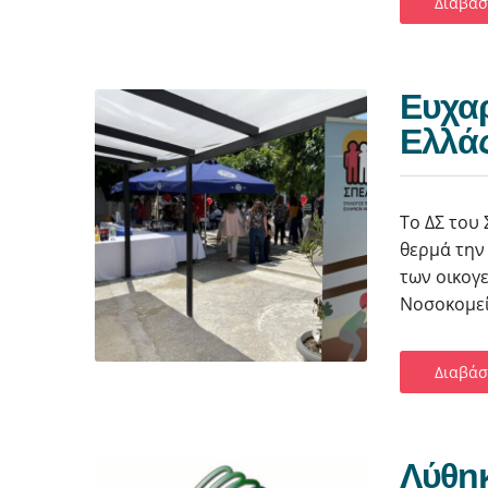
Διαβάσ
Eυχαρ
Ελλά
Το ΔΣ του
θερμά την
των οικογ
Νοσοκομεί
Διαβάσ
Λύθηκ