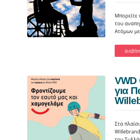
Μπορείτε 
του αναπη
Ατόμων με
Διαβάσ
VWD 
για Π
Wille
Στα πλαίσ
WiIlebrand
του Συλλό