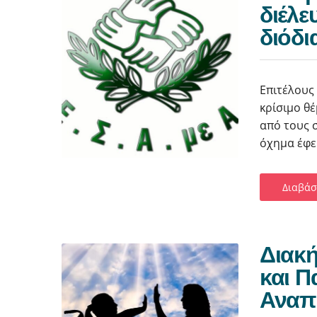
διέλε
διόδι
Επιτέλους
κρίσιμο θ
από τους 
όχημα έφε
Διαβάσ
Διακή
και Π
Αναπ