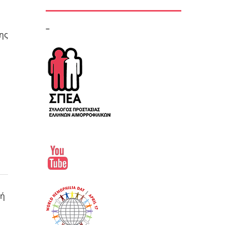
–
ης
σή