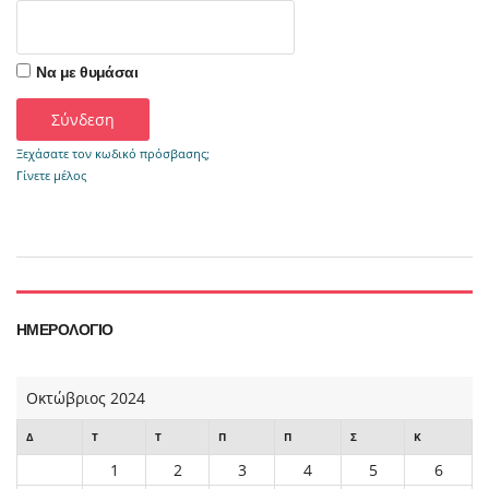
Να με θυμάσαι
Ξεχάσατε τον κωδικό πρόσβασης;
Γίνετε μέλος
ΗΜΕΡΟΛΌΓΙΟ
Οκτώβριος 2024
Δ
Τ
Τ
Π
Π
Σ
Κ
1
2
3
4
5
6