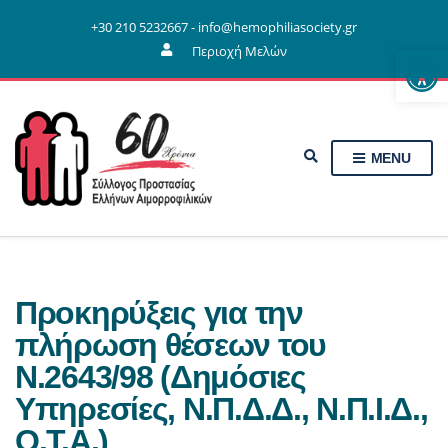
+30 210 5232667 - info@hemophiliasociety.gr
Ανοίξτε τη γραμμή εργαλείων
Περιοχή Μελών
E
MENU
x
p
a
n
d
s
e
a
Προκηρύξεις για την
r
c
πλήρωση θέσεων του
h
f
Ν.2643/98 (Δημόσιες
o
r
Υπηρεσίες, Ν.Π.Δ.Δ., Ν.Π.Ι.Δ.,
m
Ο.Τ.Α.)