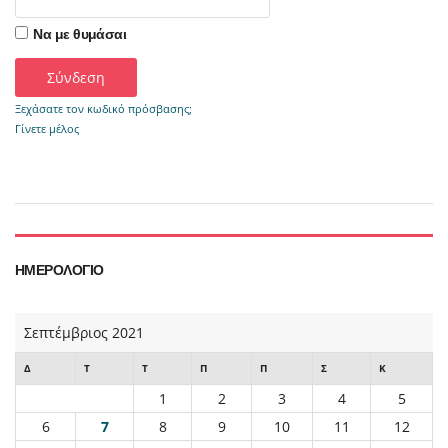
Να με θυμάσαι
Ξεχάσατε τον κωδικό πρόσβασης;
Γίνετε μέλος
ΗΜΕΡΟΛΌΓΙΟ
Σεπτέμβριος 2021
Δ
Τ
Τ
Π
Π
Σ
Κ
1
2
3
4
5
6
7
8
9
10
11
12