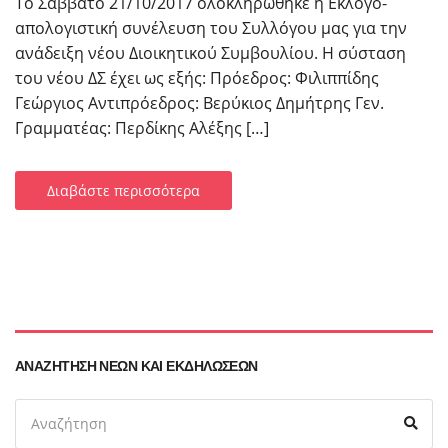
Το Σάββατο 21/10/2017 ολοκληρώθηκε η Εκλογο-
απολογιστική συνέλευση του Συλλόγου μας για την
ανάδειξη νέου Διοικητικού Συμβουλίου. Η σύσταση
του νέου ΔΣ έχει ως εξής: Πρόεδρος: Φιλιππίδης
Γεώργιος Αντιπρόεδρος: Βερύκιος Δημήτρης Γεν.
Γραμματέας: Περδίκης Αλέξης […]
Διαβάστε περισσότερα
ΑΝΑΖΉΤΗΣΗ ΝΈΩΝ ΚΑΙ ΕΚΔΗΛΏΣΕΩΝ
Search
Ανα
for: